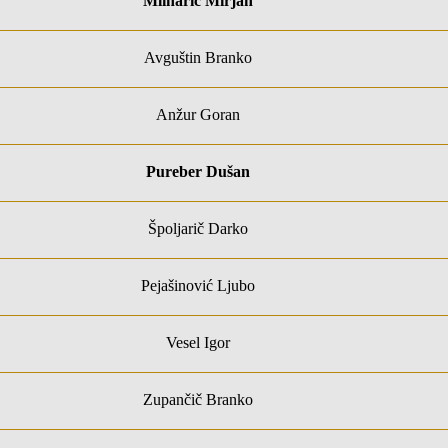
Mlinarič Mirjan
Avguštin Branko
Anžur Goran
Pureber Dušan
Špoljarič Darko
Pejašinović Ljubo
Vesel Igor
Zupančič Branko