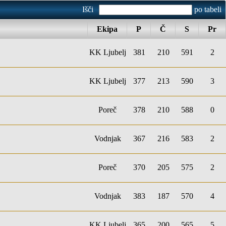
Išči
po tabeli
Ekipa
P
Č
S
Pr
KK Ljubelj
381
210
591
2
KK Ljubelj
377
213
590
3
Poreč
378
210
588
0
Vodnjak
367
216
583
2
Poreč
370
205
575
2
Vodnjak
383
187
570
4
KK Ljubelj
365
200
565
5