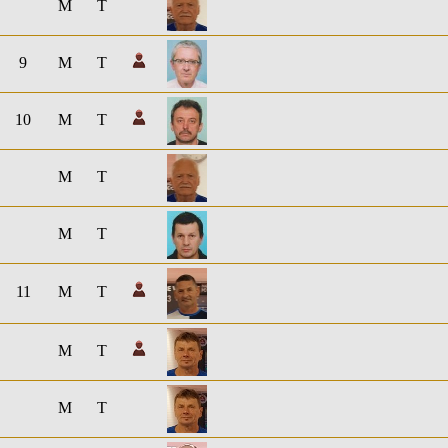
M
T
9
M
T
10
M
T
M
T
M
T
11
M
T
M
T
M
T