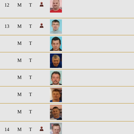
12
M
T
13
M
T
M
T
M
T
M
T
M
T
M
T
14
M
T