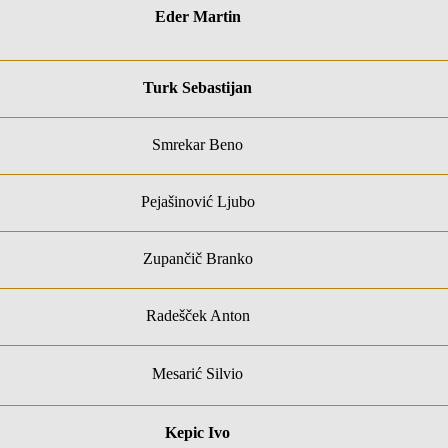
Eder Martin
Turk Sebastijan
Smrekar Beno
Pejašinović Ljubo
Zupančič Branko
Radešček Anton
Mesarić Silvio
Kepic Ivo