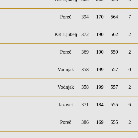
Poreč
394
170
564
7
KK Ljubelj
372
190
562
2
Poreč
369
190
559
2
Vodnjak
358
199
557
0
Vodnjak
358
199
557
2
Jazavci
371
184
555
6
Poreč
386
169
555
2