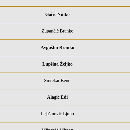
Gačič Ninko
Zupančič Branko
Avguštin Branko
Lupšina Željko
Smrekar Beno
Alagić Edi
Pejašinović Ljubo