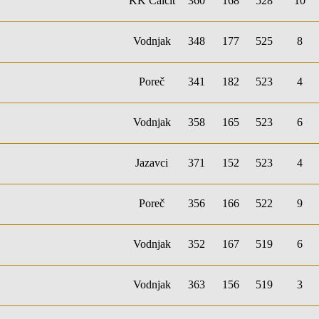
KK Calcit
360
168
528
10
Vodnjak
348
177
525
8
Poreč
341
182
523
4
Vodnjak
358
165
523
6
Jazavci
371
152
523
4
Poreč
356
166
522
9
Vodnjak
352
167
519
6
Vodnjak
363
156
519
3