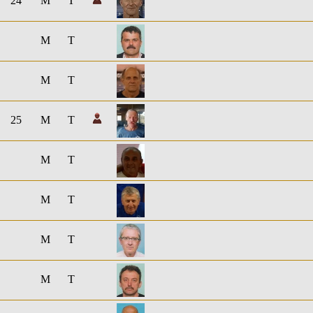
24
M
T
M
T
M
T
25
M
T
M
T
M
T
M
T
M
T