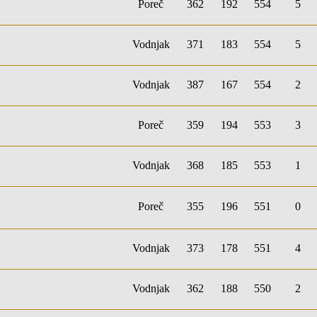
Poreč
362
192
554
5
Vodnjak
371
183
554
5
Vodnjak
387
167
554
2
Poreč
359
194
553
3
Vodnjak
368
185
553
1
Poreč
355
196
551
0
Vodnjak
373
178
551
4
Vodnjak
362
188
550
2