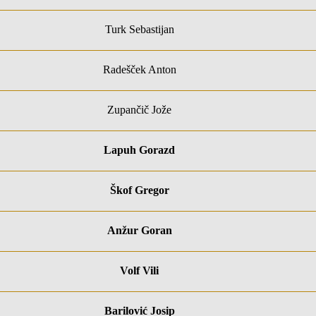
Turk Sebastijan
Radešček Anton
Zupančič Jože
Lapuh Gorazd
Škof Gregor
Anžur Goran
Volf Vili
Barilović Josip