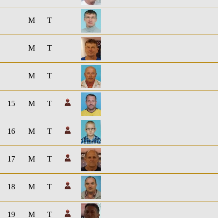
M
T
M
T
M
T
15
M
T
16
M
T
17
M
T
18
M
T
19
M
T