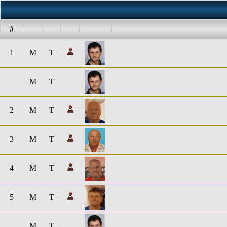
#
1
M
T
M
T
2
M
T
3
M
T
4
M
T
5
M
T
M
T