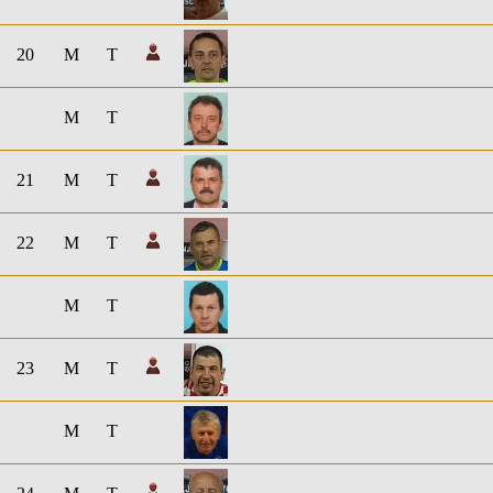
20
M
T
M
T
21
M
T
22
M
T
M
T
23
M
T
M
T