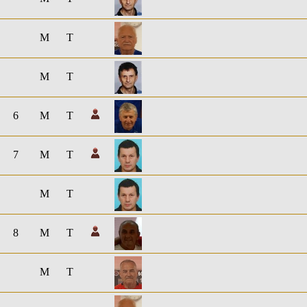
M
T
M
T
6
M
T
7
M
T
M
T
8
M
T
M
T